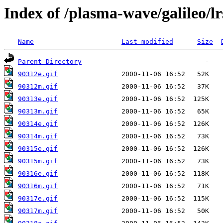
Index of /plasma-wave/galileo/lr
Name
Last modified
Size
Parent Directory
90312e.gif
90312m.gif
90313e.gif
90313m.gif
90314e.gif
90314m.gif
90315e.gif
90315m.gif
90316e.gif
90316m.gif
90317e.gif
90317m.gif