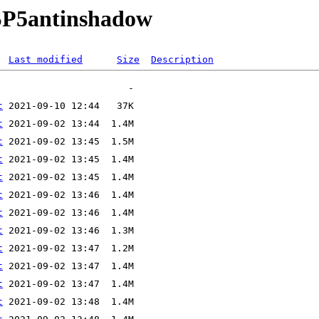
a/SP5antinshadow
Last modified
Size
Description
t
t
t
t
t
t
t
t
t
t
t
t