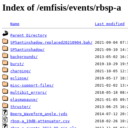
Index of /emfisis/events/rbsp-a
Name
Last modified
Parent Directory
SP5antinshadow.replaced20210904.bak/
SP5antinshadow/
backgrounds/
burst/
charging/
eclipse/
misc-support-files/
multibit_errors/
plasmapause/
thruster/
Bperp_Waveform_angle.jyds
rbsp-a_19dB-attenuator.csv