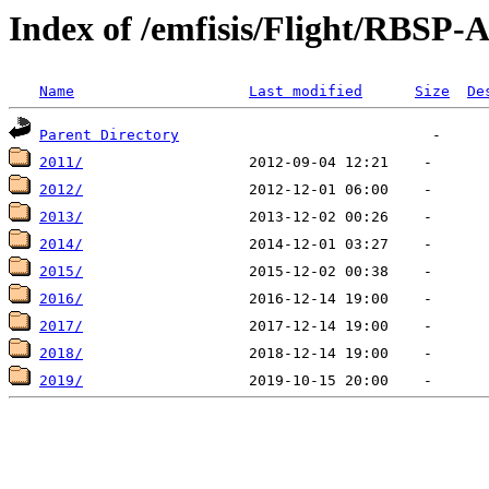
Index of /emfisis/Flight/RBSP-
Name
Last modified
Size
De
Parent Directory
2011/
2012/
2013/
2014/
2015/
2016/
2017/
2018/
2019/